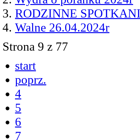
RODZINNE SPOTKANI
Walne 26.04.2024r
Strona 9 z 77
start
poprz.
4
5
6
7