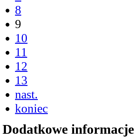
8
9
10
11
12
13
nast.
koniec
Dodatkowe informacje