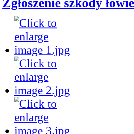
Zgłoszenie szkody łowie