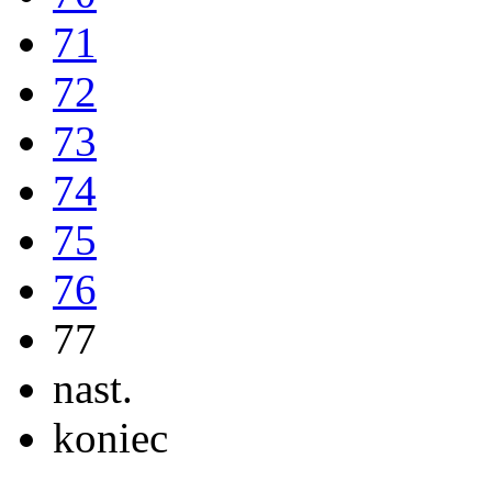
71
72
73
74
75
76
77
nast.
koniec