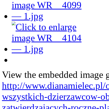
View the embedded image ga
http://www.dianamielec.pl/
wszystkich-dzierzawcow-o
zatwierdzajacych-roczne-pl