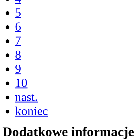
5
6
7
8
9
10
nast.
koniec
Dodatkowe informacje