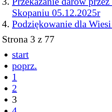
Przekazanie darów prze
Skopaniu 05.12.2025r
Podziękowanie dla Wiesi
Strona 3 z 77
start
poprz.
1
2
3
4