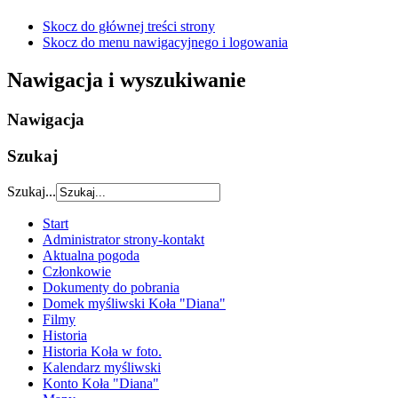
Skocz do głównej treści strony
Skocz do menu nawigacyjnego i logowania
Nawigacja i wyszukiwanie
Nawigacja
Szukaj
Szukaj...
Start
Administrator strony-kontakt
Aktualna pogoda
Członkowie
Dokumenty do pobrania
Domek myśliwski Koła "Diana"
Filmy
Historia
Historia Koła w foto.
Kalendarz myśliwski
Konto Koła "Diana"