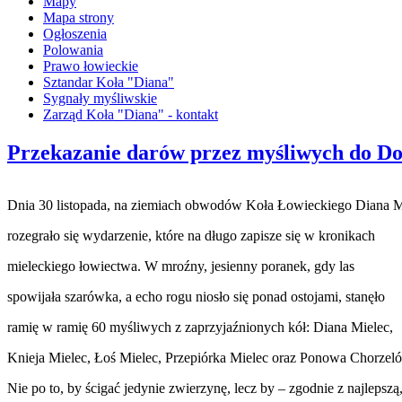
Mapy
Mapa strony
Ogłoszenia
Polowania
Prawo łowieckie
Sztandar Koła "Diana"
Sygnały myśliwskie
Zarząd Koła "Diana" - kontakt
Przekazanie darów przez myśliwych do Do
Dnia 30 listopada, na ziemiach obwodów Koła Łowieckiego
Diana M
rozegrało się wydarzenie, które na długo zapisze się w kronikach
mieleckiego łowiectwa.
W mroźny, jesienny poranek, gdy las
spowijała szarówka, a echo rogu niosło się ponad ostojami, stanęło
ramię w ramię
60 myśliwych
z zaprzyjaźnionych kół:
Diana Mielec
,
Knieja Mielec
,
Łoś Mielec
,
Przepiórka Mielec
oraz
Ponowa Chorzel
Nie po to, by ścigać jedynie zwierzynę, lecz by – zgodnie z najlepszą