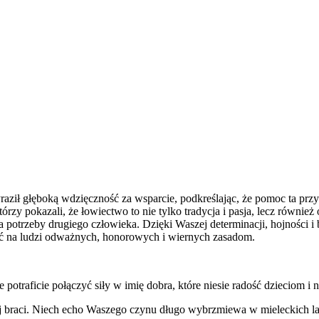
aził głęboką wdzięczność za wsparcie, podkreślając, że pomoc ta przy
zy pokazali, że łowiectwo to nie tylko tradycja i pasja, lecz również 
a potrzeby drugiego człowieka. Dzięki Waszej determinacji, hojności i 
zyć na ludzi odważnych, honorowych i wiernych zasadom.
otraficie połączyć siły w imię dobra, które niesie radość dzieciom i na
j braci. Niech echo Waszego czynu długo wybrzmiewa w mieleckich lasac