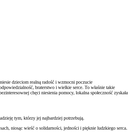
niesie dzieciom realną radość i wzmocni poczucie
odpowiedzialność, braterstwo i wielkie serce.
To właśnie takie
bezinteresownej chęci niesienia pomocy, lokalna społeczność zyskała
dzieję tym, którzy jej najbardziej potrzebują.
h, niosąc wieść o solidarności, jedności i pięknie ludzkiego serca.