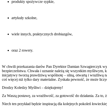
produkty spożywcze sypkie,
artykuły szkolne,
wiele innych, praktycznych drobiazgów,
oraz
2 rowery
.
W chwili przekazania darów Pan Dyrektor
Damian
Szwagierczyk
wyr
bezpieczeństwa.
Chwała i uznanie należą się wszystkim myśliwym, któr
inicjatywy tworzą prawdziwą wspólnotę – silną, otwartą i wrażliwą n
coś więcej niż tylko dary materialne. Zyskała pewność, że może lic
Drodzy Koledzy Myśliwi – dziękujemy!
Za Waszą postawę, za wrażliwość, za gotowość do działania. Za to, że p
Niech ten przykład będzie inspiracją dla kolejnych pokoleń łowieckie