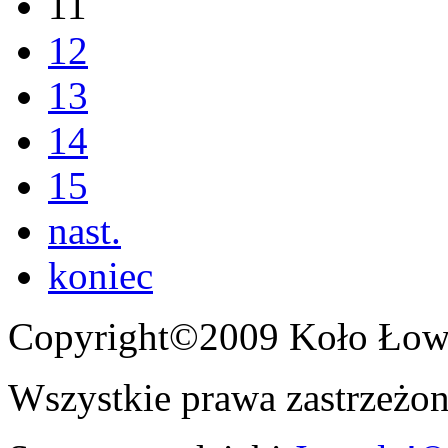
11
12
13
14
15
nast.
koniec
Copyright©2009 Koło Łowi
Wszystkie prawa zastrzeżon