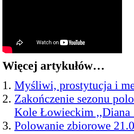
Więcej artykułów…
Myśliwi, prostytucja i me
Zakończenie sezonu pol
Kole Łowieckim ,,Diana 
Polowanie zbiorowe 21.