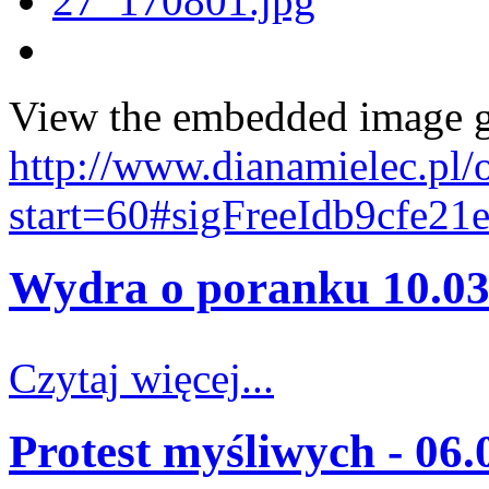
View the embedded image ga
http://www.dianamielec.pl/
start=60#sigFreeIdb9cfe21
Wydra o poranku 10.03
Czytaj więcej...
Protest myśliwych - 06.