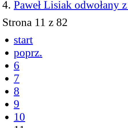
Paweł Lisiak odwołany 
Strona 11 z 82
start
poprz.
6
7
8
9
10