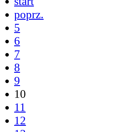
start
poprz.
5
6
7
8
9
10
11
12