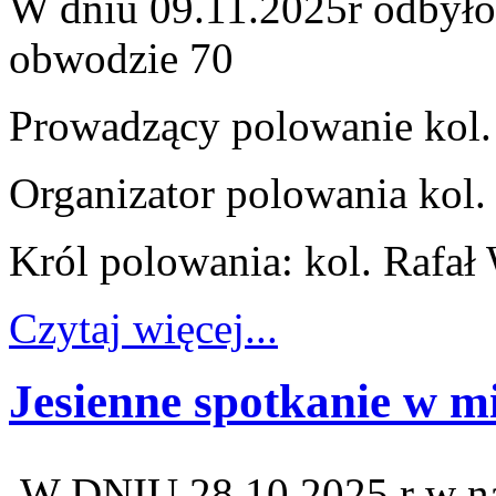
W dniu 09.11.2025r odbyło
obwodzie 70
Prowadzący polowanie kol.
Organizator polowania kol
Król polowania: kol. Rafał 
Czytaj więcej...
Jesienne spotkanie w m
W DNIU 28.10.2025 r w 