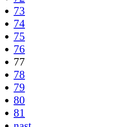
73
74
75
76
77
78
79
80
81
nast.