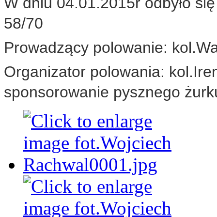
W dniu 04.01.2015r odbyło si
58/70
Prowadzący polowanie: kol.W
Organizator polowania: kol.Ir
sponsorowanie pysznego żurk