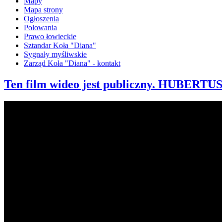
Mapy
Mapa strony
Ogłoszenia
Polowania
Prawo łowieckie
Sztandar Koła "Diana"
Sygnały myśliwskie
Zarząd Koła "Diana" - kontakt
Ten film wideo jest publiczny. HUBERTUS