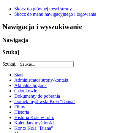
Skocz do głównej treści strony
Skocz do menu nawigacyjnego i logowania
Nawigacja i wyszukiwanie
Nawigacja
Szukaj
Szukaj...
Start
Administrator strony-kontakt
Aktualna pogoda
Członkowie
Dokumenty do pobrania
Domek myśliwski Koła "Diana"
Filmy
Historia
Historia Koła w foto.
Kalendarz myśliwski
Konto Koła "Diana"