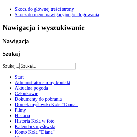
Skocz do głównej treści strony
Skocz do menu nawigacyjnego i logowania
Nawigacja i wyszukiwanie
Nawigacja
Szukaj
Szukaj...
Start
Administrator strony-kontakt
Aktualna pogoda
Członkowie
Dokumenty do pobrania
Domek myśliwski Koła "Diana"
Filmy
Historia
Historia Koła w foto.
Kalendarz myśliwski
Konto Koła "Diana"