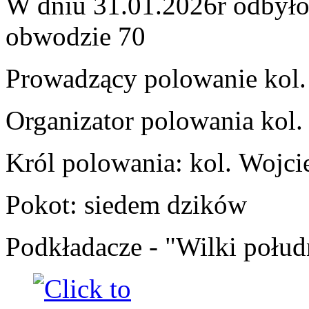
W dniu 31.01.2026r odbyło
obwodzie 70
Prowadzący polowanie kol.
Organizator polowania kol.
Król polowania: kol.
Wojci
Pokot: siedem dzików
Podkładacze - "Wilki połud