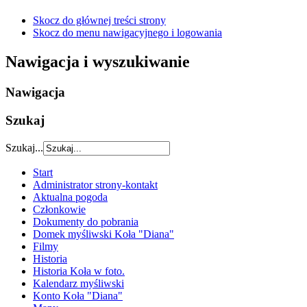
Skocz do głównej treści strony
Skocz do menu nawigacyjnego i logowania
Nawigacja i wyszukiwanie
Nawigacja
Szukaj
Szukaj...
Start
Administrator strony-kontakt
Aktualna pogoda
Członkowie
Dokumenty do pobrania
Domek myśliwski Koła "Diana"
Filmy
Historia
Historia Koła w foto.
Kalendarz myśliwski
Konto Koła "Diana"