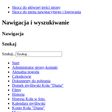
Skocz do głównej treści strony
Skocz do menu nawigacyjnego i logowania
Nawigacja i wyszukiwanie
Nawigacja
Szukaj
Szukaj...
Start
Administrator strony-kontakt
Aktualna pogoda
Członkowie
Dokumenty do pobrania
Domek myśliwski Koła "Diana"
Filmy
Historia
Historia Koła w foto.
Kalendarz myśliwski
Konto Koła "Diana"