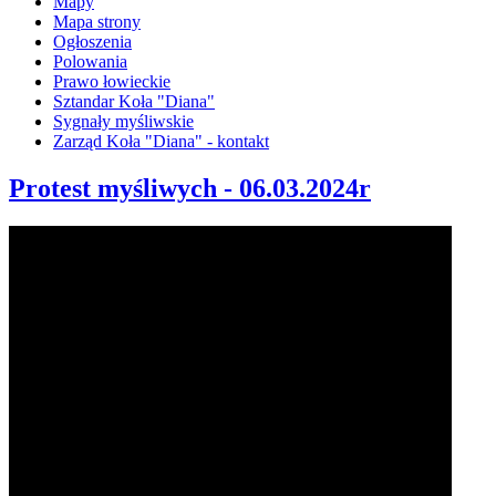
Mapy
Mapa strony
Ogłoszenia
Polowania
Prawo łowieckie
Sztandar Koła "Diana"
Sygnały myśliwskie
Zarząd Koła "Diana" - kontakt
Protest myśliwych - 06.03.2024r