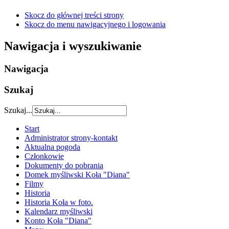
Skocz do głównej treści strony
Skocz do menu nawigacyjnego i logowania
Nawigacja i wyszukiwanie
Nawigacja
Szukaj
Szukaj...
Start
Administrator strony-kontakt
Aktualna pogoda
Członkowie
Dokumenty do pobrania
Domek myśliwski Koła "Diana"
Filmy
Historia
Historia Koła w foto.
Kalendarz myśliwski
Konto Koła "Diana"