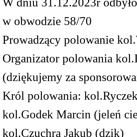
W dniu 31.12.2023r odbyło
w obwodzie 58/70
Prowadzący polowanie kol
Organizator polowania kol
(dziękujemy za sponsorowan
Król polowania: kol.Rycze
kol.Godek Marcin (jeleń cie
kol.Czuchra Jakub (dzik)