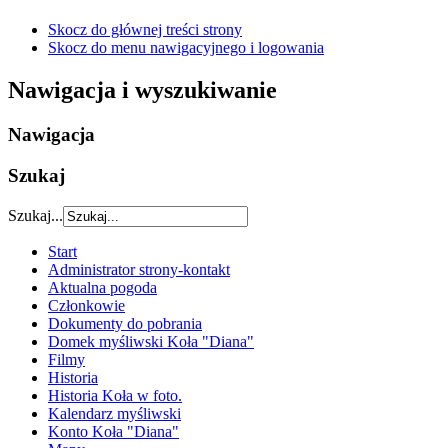
Skocz do głównej treści strony
Skocz do menu nawigacyjnego i logowania
Nawigacja i wyszukiwanie
Nawigacja
Szukaj
Szukaj...
Start
Administrator strony-kontakt
Aktualna pogoda
Członkowie
Dokumenty do pobrania
Domek myśliwski Koła "Diana"
Filmy
Historia
Historia Koła w foto.
Kalendarz myśliwski
Konto Koła "Diana"