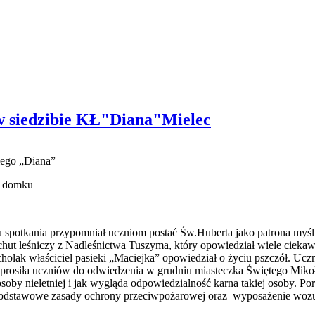
 w siedzibie KŁ"Diana"Mielec
kiego „Diana”
o domku
 spotkania przypomniał uczniom postać Św.Huberta jako patrona myśli
hut leśniczy z Nadleśnictwa Tuszyma, który opowiedział wiele ciekawo
holak właściciel pasieki „Maciejka” opowiedział o życiu pszczół. Uc
prosiła uczniów do odwiedzenia w grudniu miasteczka Świętego Mikoła
soby nieletniej i jak wygląda odpowiedzialność karna takiej osoby. 
podstawowe zasady ochrony przeciwpożarowej oraz wyposażenie wozu 