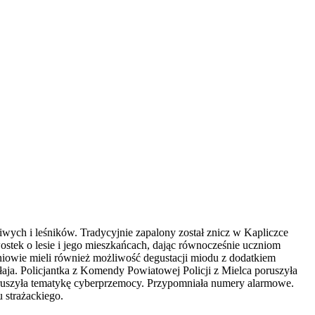
wych i leśników. Tradycyjnie zapalony został znicz w Kapliczce
stek o lesie i jego mieszkańcach, dając równocześnie uczniom
zniowie mieli również możliwość degustacji miodu z dodatkiem
ja. Policjantka z Komendy Powiatowej Policji z Mielca poruszyła
Poruszyła tematykę cyberprzemocy. Przypomniała numery alarmowe.
strażackiego.