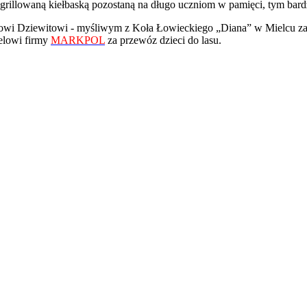
rillowaną kiełbaską pozostaną na długo uczniom w pamięci, tym bardzi
i Dziewitowi - myśliwym z Koła Łowieckiego „Diana” w Mielcu za z
elowi firmy
MARKPOL
za przewóz dzieci do lasu.