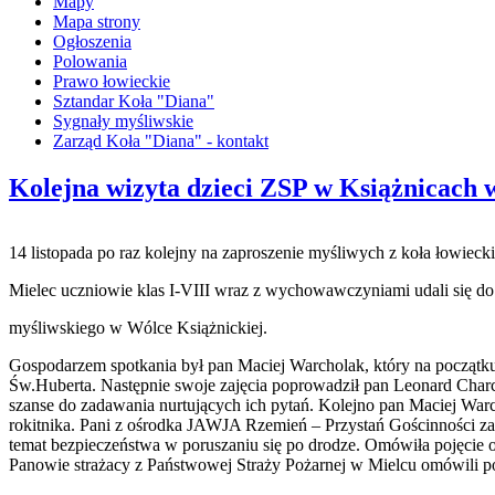
Mapy
Mapa strony
Ogłoszenia
Polowania
Prawo łowieckie
Sztandar Koła "Diana"
Sygnały myśliwskie
Zarząd Koła "Diana" - kontakt
Kolejna wizyta dzieci ZSP w Książnicach
14 listopada po raz kolejny na zaproszenie myśliwych z koła łowiec
Mielec uczniowie klas I-VIII wraz z wychowawczyniami udali się d
myśliwskiego w Wólce Książnickiej.
Gospodarzem spotkania był pan Maciej Warcholak, który na początku
Św.Huberta. Następnie swoje zajęcia poprowadził pan Leonard Charc
szanse do zadawania nurtujących ich pytań. Kolejno pan Maciej Warc
rokitnika. Pani z ośrodka JAWJA Rzemień – Przystań Gościnności za
temat bezpieczeństwa w poruszaniu się po drodze. Omówiła pojęcie o
Panowie strażacy z Państwowej Straży Pożarnej w Mielcu omówili 