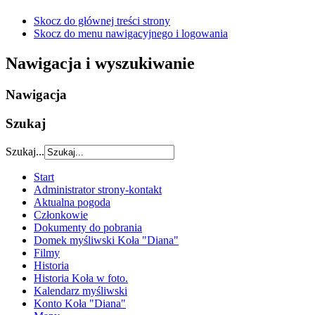
Skocz do głównej treści strony
Skocz do menu nawigacyjnego i logowania
Nawigacja i wyszukiwanie
Nawigacja
Szukaj
Szukaj...
Start
Administrator strony-kontakt
Aktualna pogoda
Członkowie
Dokumenty do pobrania
Domek myśliwski Koła "Diana"
Filmy
Historia
Historia Koła w foto.
Kalendarz myśliwski
Konto Koła "Diana"