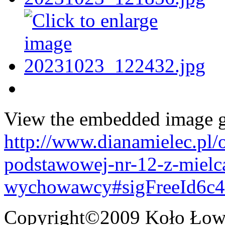
View the embedded image ga
http://www.dianamielec.pl/
podstawowej-nr-12-z-mielc
wychowawcy#sigFreeId6c4
Copyright©2009 Koło Łowi