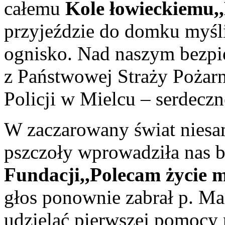
całemu
Kole łowieckiemu,
przyjeździe do domku myśl
ognisko. Nad naszym bezp
z Państwowej Straży Poża
Policji w Mielcu – serdecz
W zaczarowany świat nies
pszczoły wprowadziła nas b
Fundacji,,Polecam życie 
głos ponownie zabrał p. Mac
udzielać pierwszej pomoc