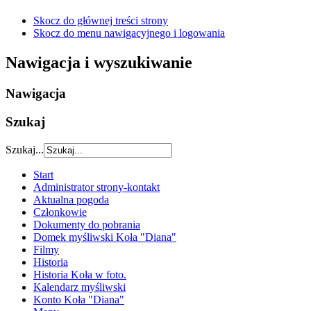
Skocz do głównej treści strony
Skocz do menu nawigacyjnego i logowania
Nawigacja i wyszukiwanie
Nawigacja
Szukaj
Szukaj...
Start
Administrator strony-kontakt
Aktualna pogoda
Członkowie
Dokumenty do pobrania
Domek myśliwski Koła "Diana"
Filmy
Historia
Historia Koła w foto.
Kalendarz myśliwski
Konto Koła "Diana"