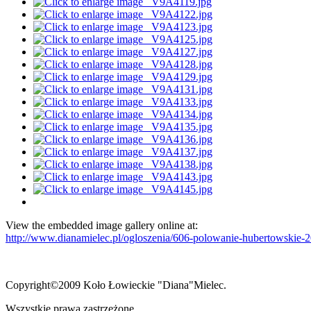
View the embedded image gallery online at:
http://www.dianamielec.pl/ogloszenia/606-polowanie-hubertowskie-
Copyright©2009 Koło Łowieckie "Diana"Mielec.
Wszystkie prawa zastrzeżone.