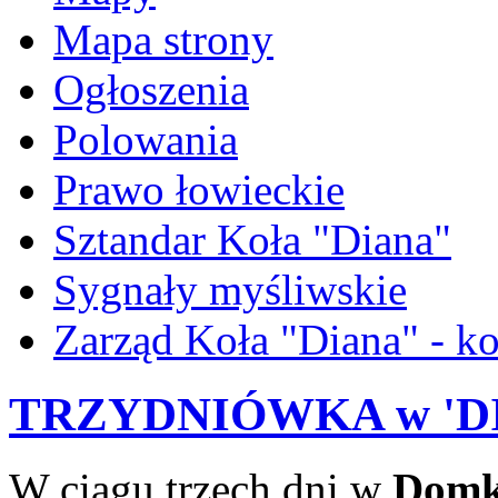
Mapa strony
Ogłoszenia
Polowania
Prawo łowieckie
Sztandar Koła "Diana"
Sygnały myśliwskie
Zarząd Koła "Diana" - ko
TRZYDNIÓWKA w 'DIA
W ciągu trzech dni w
Domk