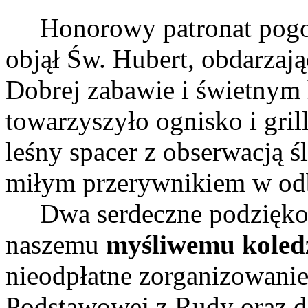
Honorowy patronat pogod
objął Św. Hubert, obdarzają
Dobrej zabawie i świetny
towarzyszyło ognisko i gril
leśny spacer z obserwacją ś
miłym przerywnikiem w odb
Dwa serdeczne podziękowa
naszemu
myśliwemu koled
nieodpłatne zorganizowanie 
Podstawowej z Rudy oraz dz