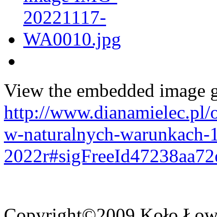
View the embedded image ga
http://www.dianamielec.pl/
w-naturalnych-warunkach-
2022r#sigFreeId47238aa72
Copyright©2009 Koło Łowi