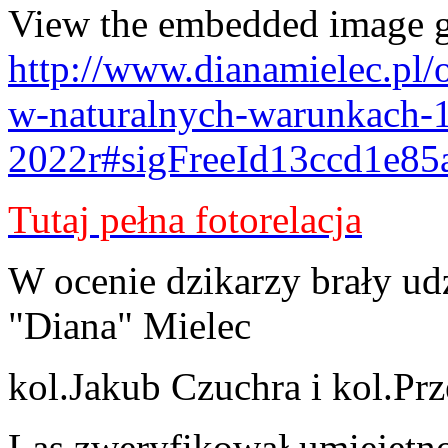
View the embedded image ga
http://www.dianamielec.pl/
w-naturalnych-warunkach-
2022r#sigFreeId13ccd1e85
Tutaj pełna fotorelacja
W ocenie dzikarzy brały ud
"Diana" Mielec
kol.Jakub Czuchra i kol.Pr
Las zweryfikował umiejętno