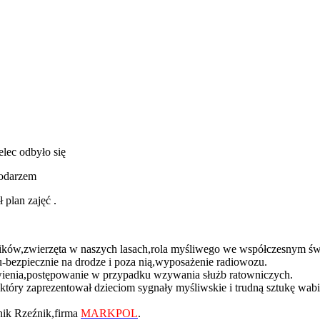
ec odbyło się
podarzem
 plan zajęć .
ników,zwierzęta w naszych lasach,rola myśliwego we współczesnym św
bezpiecznie na drodze i poza nią,wyposażenie radiowozu.
enia,postępowanie w przypadku wzywania służb ratowniczych.
óry zaprezentował dzieciom sygnały myśliwskie i trudną sztukę wabie
nik Rzeźnik,firma
MARKPOL
.