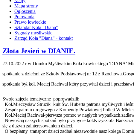
Mapy
Mapa strony
Ogłoszenia
Polowania
Prawo łowieckie
Sztandar Koła "Diana"
Sygnały myśliwskie
Zarząd Koła "Diana" - kontakt
Złota Jesień w DIANIE.
27.10.2022 r w Domku Myśliwskim Koła Łowieckiego 'DIANA' Miel
spotkanie z dziećmi ze Szkoły Podstawowej nr 12 z Rzochowa.Gos
spotkania był kol. Maciej Rachwał który przywitał dzieci i przedstawił
Swoje zajęcia tematyczne poprowadzili;
Kol.Mieczysław Struzik- kult Św. Huberta patrona myśliwych i leś
Zespół patrolu drogowego z Komendy Powiatowej Policji W Mielcu-
Kol.Maciej Rachwał-pierwsza pomoc w nagłych wypadkach,zadławi
Nowością naszych spotkań było przybycie kol.Krzysztofa Barszcza kt
się z dużym zainteresowaniem dzieci.
O bezpłatny transport dzieci zadbał niezawodnie nasz kolega Domi