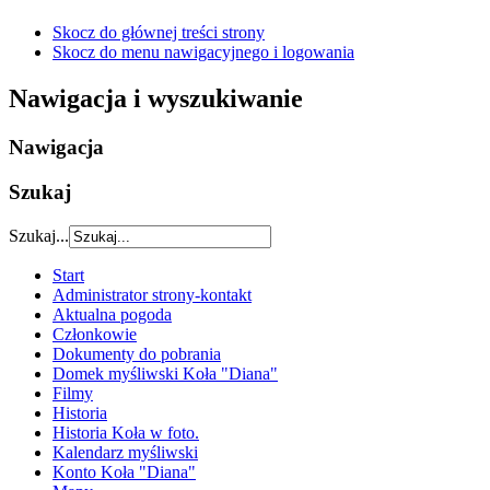
Skocz do głównej treści strony
Skocz do menu nawigacyjnego i logowania
Nawigacja i wyszukiwanie
Nawigacja
Szukaj
Szukaj...
Start
Administrator strony-kontakt
Aktualna pogoda
Członkowie
Dokumenty do pobrania
Domek myśliwski Koła "Diana"
Filmy
Historia
Historia Koła w foto.
Kalendarz myśliwski
Konto Koła "Diana"