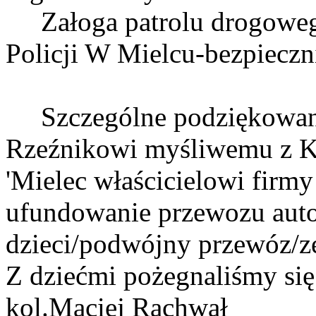
Załoga patrolu drogoweg
Policji W Mielcu-bezpieczni
Szczególne podziękowania
Rzeźnikowi myśliwemu z 
'Mielec właścicielowi fir
ufundowanie przewozu aut
dzieci/podwójny przewóz/z
Z dziećmi pożegnaliśmy 
kol.Maciej Rachwał