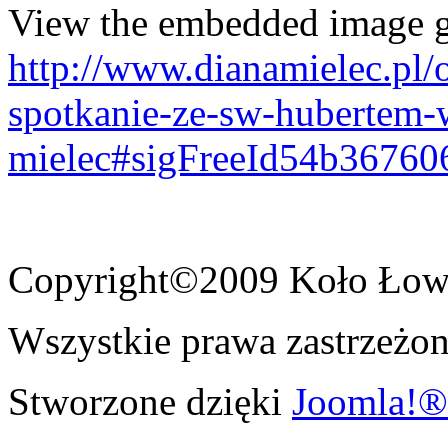
View the embedded image ga
http://www.dianamielec.pl/
spotkanie-ze-sw-hubertem-
mielec#sigFreeId54b36760
Copyright©2009 Koło Łowi
Wszystkie prawa zastrzeżon
Stworzone dzięki
Joomla!®