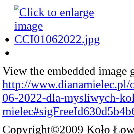
View the embedded image ga
http://www.dianamielec.pl/
06-2022-dla-mysliwych-kol
mielec#sigFreeId630d5b4b
Copyright©2009 Koło Łowi