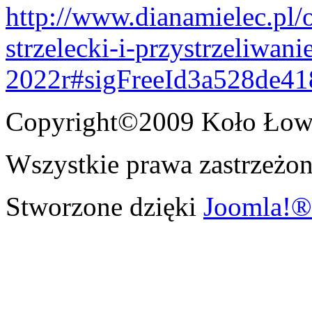
http://www.dianamielec.pl/
strzelecki-i-przystrzeliwani
2022r#sigFreeId3a528de41
Copyright©2009 Koło Łowi
Wszystkie prawa zastrzeżon
Stworzone dzięki
Joomla!®