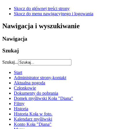
Skocz do głównej treści strony
Skocz do menu nawigacyjnego i logowania
Nawigacja i wyszukiwanie
Nawigacja
Szukaj
Szukaj...
Start
Administrator strony-kontakt
Aktualna pogoda
Członkowie
Dokumenty do pobrania
Domek myśliwski Koła "Diana"
Filmy
Historia
Historia Koła w foto.
Kalendarz myśliwski
Konto Koła "Diana"