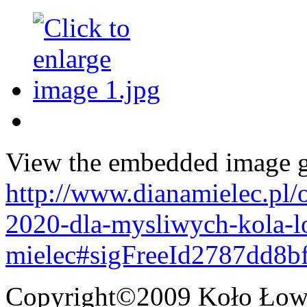
View the embedded image ga
http://www.dianamielec.pl/
2020-dla-mysliwych-kola-l
mielec#sigFreeId2787dd8bf
Copyright©2009 Koło Łowi