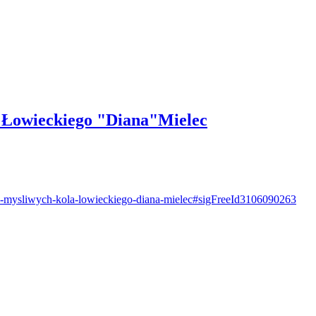
a Łowieckiego "Diana"Mielec
la-mysliwych-kola-lowieckiego-diana-mielec#sigFreeId3106090263