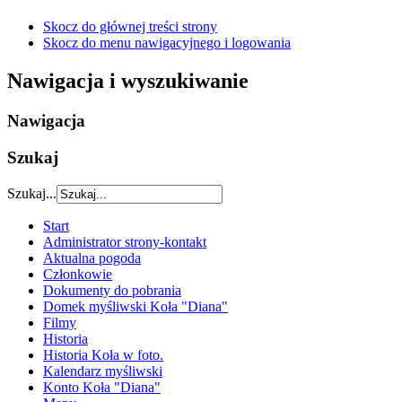
Skocz do głównej treści strony
Skocz do menu nawigacyjnego i logowania
Nawigacja i wyszukiwanie
Nawigacja
Szukaj
Szukaj...
Start
Administrator strony-kontakt
Aktualna pogoda
Członkowie
Dokumenty do pobrania
Domek myśliwski Koła "Diana"
Filmy
Historia
Historia Koła w foto.
Kalendarz myśliwski
Konto Koła "Diana"