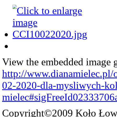
View the embedded image ga
http://www.dianamielec.pl/
02-2020-dla-mysliwych-kol
mielec#sigFreeId02333706
Copyright©2009 Koło Łowi