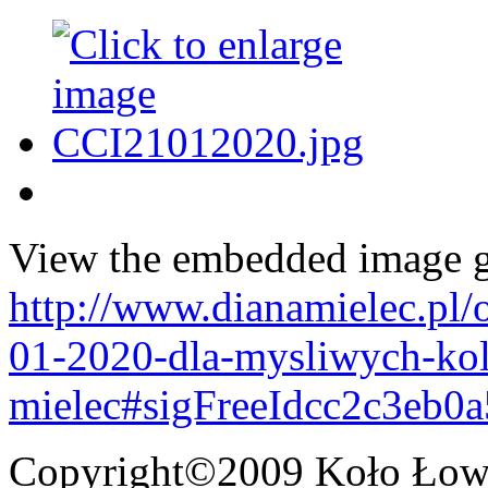
View the embedded image ga
http://www.dianamielec.pl/
01-2020-dla-mysliwych-kol
mielec#sigFreeIdcc2c3eb0a
Copyright©2009 Koło Łowi