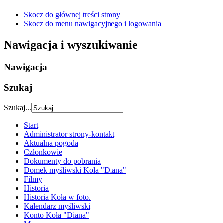
Skocz do głównej treści strony
Skocz do menu nawigacyjnego i logowania
Nawigacja i wyszukiwanie
Nawigacja
Szukaj
Szukaj...
Start
Administrator strony-kontakt
Aktualna pogoda
Członkowie
Dokumenty do pobrania
Domek myśliwski Koła "Diana"
Filmy
Historia
Historia Koła w foto.
Kalendarz myśliwski
Konto Koła "Diana"