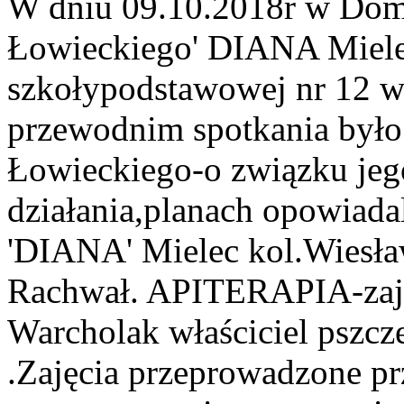
W dniu 09.10.2018r w Do
Łowieckiego' DIANA Mielec
szkoły
podstawowej nr 12 w
przewodnim spotkania było
Łowieckiego-o związku jego 
działania,planach opowiada
'DIANA' Mielec kol.Wiesła
Rachwał. APITERAPIA-zaję
Warcholak właściciel pszcze
.Zajęcia przeprowadzone pr