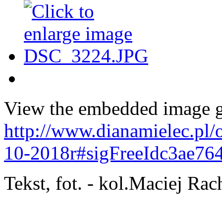
View the embedded image ga
http://www.dianamielec.pl/
10-2018r#sigFreeIdc3ae76
Tekst, fot. - kol.Maciej Ra