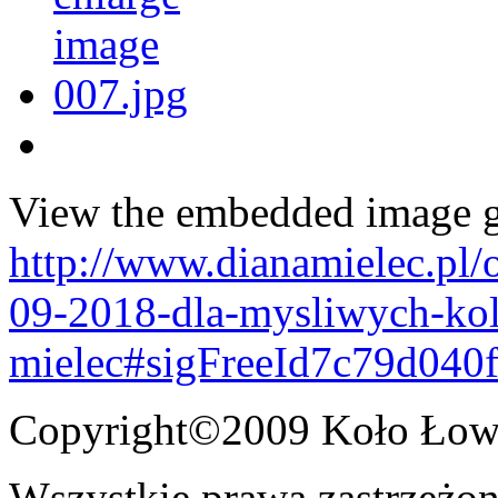
View the embedded image ga
http://www.dianamielec.pl/
09-2018-dla-mysliwych-kol
mielec#sigFreeId7c79d040f
Copyright©2009 Koło Łowi
Wszystkie prawa zastrzeżon