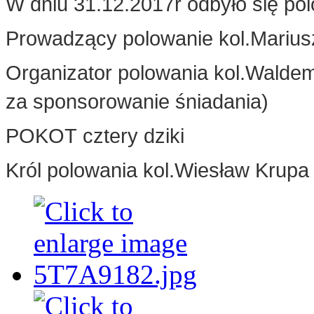
W dniu 31.12.2017r odbyło się po
Prowadzący polowanie kol.Mariu
Organizator polowania kol.Waldem
za sponsorowanie śniadania)
POKOT cztery dziki
Król polowania kol.Wiesław Krupa 