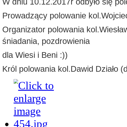
W dniu 10.12.2017r odbyło się po
Prowadzący polowanie kol.Wojci
Organizator polowania kol.Wiesła
śniadania, pozdrowienia
dla Wiesi i Beni :))
Król polowania kol.Dawid Działo (dz