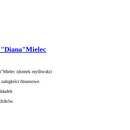
a "Diana"Mielec
na"Mielec (domek myśliwski)
 zaległości finansowe.
składek
dzików.