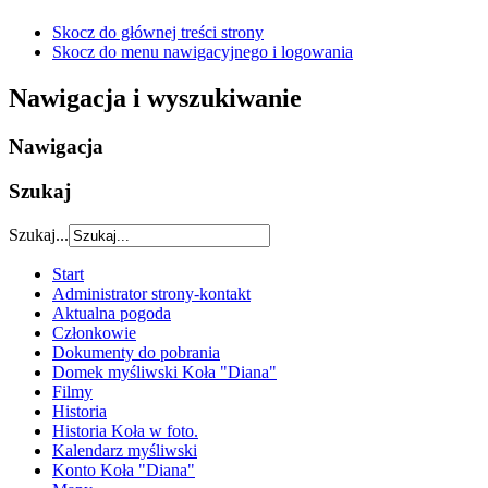
Skocz do głównej treści strony
Skocz do menu nawigacyjnego i logowania
Nawigacja i wyszukiwanie
Nawigacja
Szukaj
Szukaj...
Start
Administrator strony-kontakt
Aktualna pogoda
Członkowie
Dokumenty do pobrania
Domek myśliwski Koła "Diana"
Filmy
Historia
Historia Koła w foto.
Kalendarz myśliwski
Konto Koła "Diana"