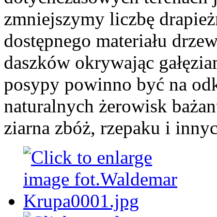
zmniejszymy liczbę drapie
dostępnego materiału drzew
daszków okrywając gałęziam
posypy powinno być na odk
naturalnych żerowisk baża
ziarna zbóż, rzepaku i inn