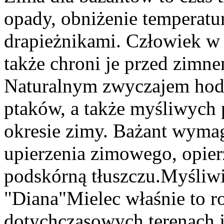
opady, obniżenie temperatu
drapieżnikami. Człowiek w t
także chroni je przed zimn
Naturalnym zwyczajem ho
ptaków, a także myśliwych
okresie zimy. Bażant wymag
upierzenia zimowego, opie
podskórną tłuszczu.Myśliwi
"Diana"Mielec właśnie to r
dotychczasowych terenach j