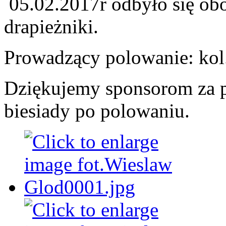
05.02.2017r odbyło się ob
drapieżniki.
Prowadzący polowanie: ko
Dziękujemy sponsorom za p
biesiady po polowaniu.