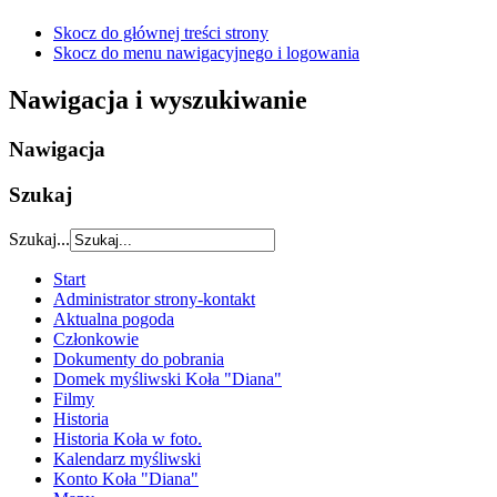
Skocz do głównej treści strony
Skocz do menu nawigacyjnego i logowania
Nawigacja i wyszukiwanie
Nawigacja
Szukaj
Szukaj...
Start
Administrator strony-kontakt
Aktualna pogoda
Członkowie
Dokumenty do pobrania
Domek myśliwski Koła "Diana"
Filmy
Historia
Historia Koła w foto.
Kalendarz myśliwski
Konto Koła "Diana"