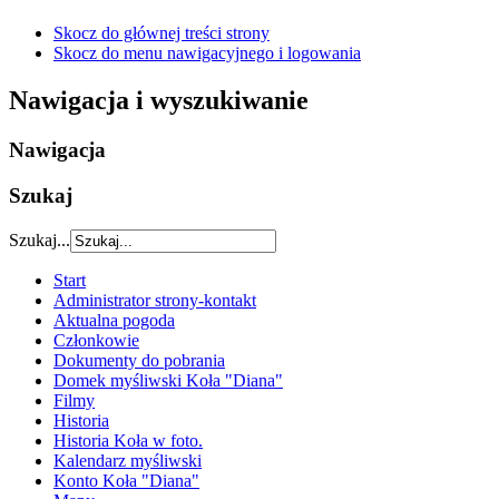
Skocz do głównej treści strony
Skocz do menu nawigacyjnego i logowania
Nawigacja i wyszukiwanie
Nawigacja
Szukaj
Szukaj...
Start
Administrator strony-kontakt
Aktualna pogoda
Członkowie
Dokumenty do pobrania
Domek myśliwski Koła "Diana"
Filmy
Historia
Historia Koła w foto.
Kalendarz myśliwski
Konto Koła "Diana"