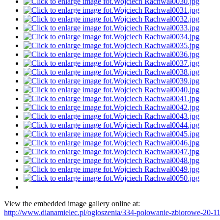
View the embedded image gallery online at:
http://www.dianamielec.pl/ogloszenia/334-polowanie-zbiorowe-20-