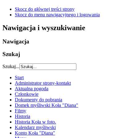
Skocz do głównej treści strony
Skocz do menu nawigacyjnego i logowania
Nawigacja i wyszukiwanie
Nawigacja
Szukaj
Szukaj...
Start
Administrator strony-kontakt
Aktualna pogoda
Członkowie
Dokumenty do pobrania
Domek myśliwski Koła "Diana"
Filmy
Historia
Historia Koła w foto.
Kalendarz myśliwski
Konto Koła "Diana"