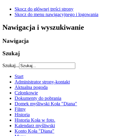
Skocz do głównej treści strony
Skocz do menu nawigacyjnego i logowania
Nawigacja i wyszukiwanie
Nawigacja
Szukaj
Szukaj...
Start
Administrator strony-kontakt
Aktualna pogoda
Członkowie
Dokumenty do pobrania
Domek myśliwski Koła "Diana"
Filmy
Historia
Historia Koła w foto.
Kalendarz myśliwski
Konto Koła "Diana"