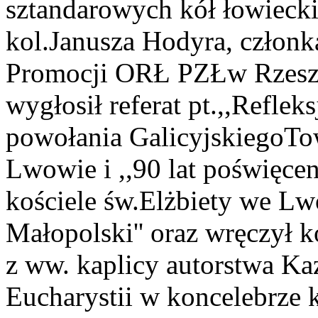
sztandarowych kół łowiecki
kol.Janusza Hodyra, członka
Promocji ORŁ PZŁw Rzeszo
wygłosił referat pt.,,Reflek
powołania GalicyjskiegoT
Lwowie i ,,90 lat poświęce
kościele św.Elżbiety we L
Małopolski'' oraz wręczył 
z ww. kaplicy autorstwa Ka
Eucharystii w koncelebrze 