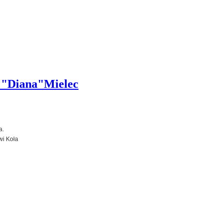
a "Diana"Mielec
a.
wi Koła