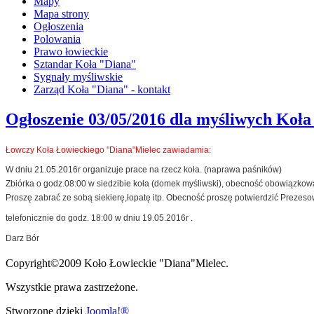
Mapy
Mapa strony
Ogłoszenia
Polowania
Prawo łowieckie
Sztandar Koła "Diana"
Sygnały myśliwskie
Zarząd Koła "Diana" - kontakt
Ogłoszenie 03/05/2016 dla myśliwych Koł
Łowczy Koła Łowieckiego "Diana"Mielec zawiadamia:
W dniu 21.05.2016r organizuje prace na rzecz koła. (naprawa paśników)
Zbiórka o godz.08:00 w siedzibie koła (domek myśliwski), obecność obowiązkow
Proszę zabrać ze sobą siekierę,łopatę itp.
Obecność proszę potwierdzić Prezeso
telefonicznie do godz. 18:00 w dniu 19.05.2016r .
Darz Bór
Copyright©2009 Koło Łowieckie "Diana"Mielec.
Wszystkie prawa zastrzeżone.
Stworzone dzięki
Joomla!®