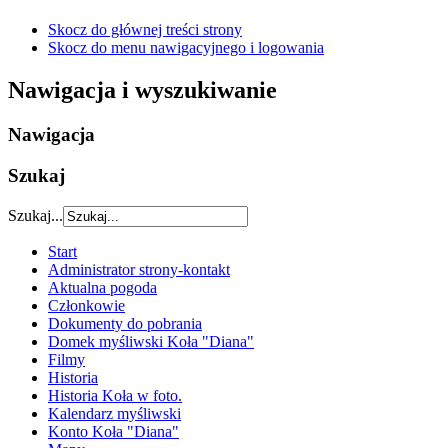
Skocz do głównej treści strony
Skocz do menu nawigacyjnego i logowania
Nawigacja i wyszukiwanie
Nawigacja
Szukaj
Szukaj...
Start
Administrator strony-kontakt
Aktualna pogoda
Członkowie
Dokumenty do pobrania
Domek myśliwski Koła "Diana"
Filmy
Historia
Historia Koła w foto.
Kalendarz myśliwski
Konto Koła "Diana"