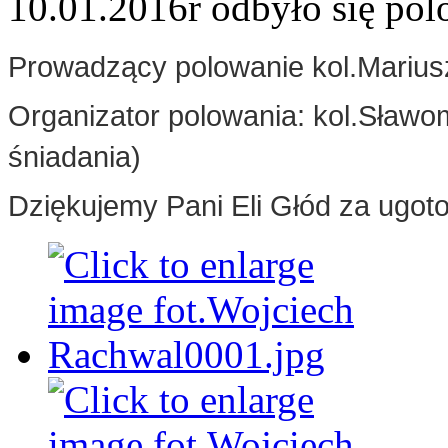
10.01.2016r odbyło się po
Prowadzący polowanie kol.Mariu
Organizator polowania: kol.Sławo
śniadania)
Dziękujemy Pani Eli Głód za ugot