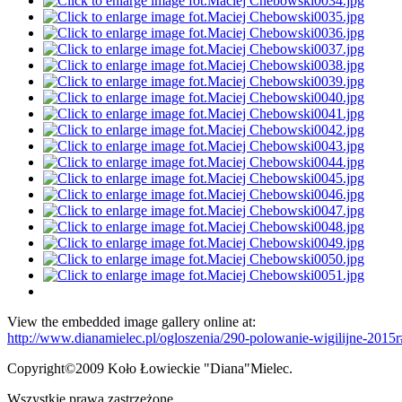
View the embedded image gallery online at:
http://www.dianamielec.pl/ogloszenia/290-polowanie-wigilijne-2015
Copyright©2009 Koło Łowieckie "Diana"Mielec.
Wszystkie prawa zastrzeżone.