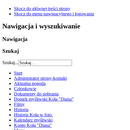
Skocz do głównej treści strony
Skocz do menu nawigacyjnego i logowania
Nawigacja i wyszukiwanie
Nawigacja
Szukaj
Szukaj...
Start
Administrator strony-kontakt
Aktualna pogoda
Członkowie
Dokumenty do pobrania
Domek myśliwski Koła "Diana"
Filmy
Historia
Historia Koła w foto.
Kalendarz myśliwski
Konto Koła "Diana"