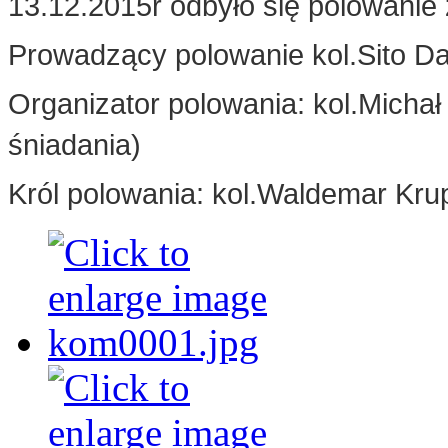
13.12.2015r odbyło się polowanie
Prowadzący polowanie kol.Sito Da
Organizator polowania: kol.Micha
śniadania)
Król polowania: kol.Waldemar Krup